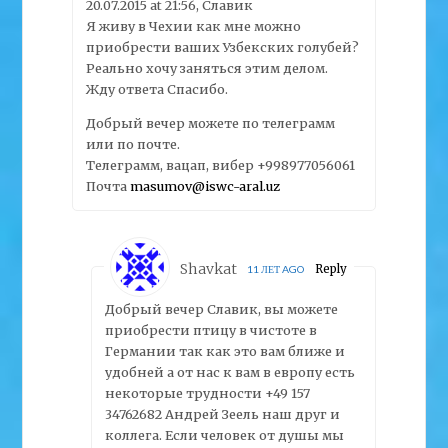
20.07.2015 at 21:56, Славик
Я живу в Чехии как мне можно
приобрести ваших Узбекских голубей?
Реально хочу заняться этим делом.
Жду ответа Спасибо.
Добрый вечер можете по телеграмм
или по почте.
Телеграмм, вацап, вибер +998977056061
Почта
masumov@iswc-aral.uz
Shavkat
Reply
11 ЛЕТ AGO
Добрый вечер Славик, вы можете
приобрести птицу в чистоте в
Германии так как это вам ближе и
удобней а от нас к вам в европу есть
некоторые трудности +49 157
34762682 Андрей Зеель наш друг и
коллега. Если человек от душы мы